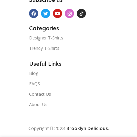
Categories
Designer T-Shirts
Trendy T-Shirts
Useful Links
Blog
FAQS
Contact Us
About Us
Copyright
2023
Brooklyn Delicious
.