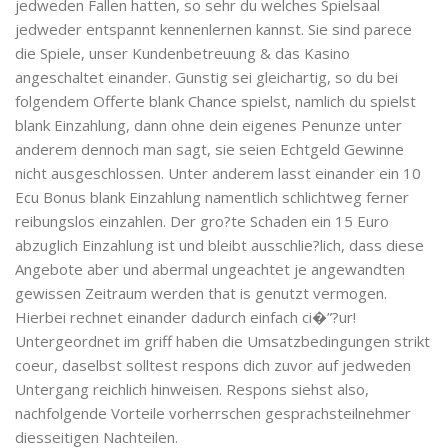
jedweden Fallen hatten, so sehr du welches Spielsaal
jedweder entspannt kennenlernen kannst. Sie sind parece
die Spiele, unser Kundenbetreuung & das Kasino
angeschaltet einander. Gunstig sei gleichartig, so du bei
folgendem Offerte blank Chance spielst, namlich du spielst
blank Einzahlung, dann ohne dein eigenes Penunze unter
anderem dennoch man sagt, sie seien Echtgeld Gewinne
nicht ausgeschlossen. Unter anderem lasst einander ein 10
Ecu Bonus blank Einzahlung namentlich schlichtweg ferner
reibungslos einzahlen. Der gro?te Schaden ein 15 Euro
abzuglich Einzahlung ist und bleibt ausschlie?lich, dass diese
Angebote aber und abermal ungeachtet je angewandten
gewissen Zeitraum werden that is genutzt vermogen.
Hierbei rechnet einander dadurch einfach ci�”?ur!
Untergeordnet im griff haben die Umsatzbedingungen strikt
coeur, daselbst solltest respons dich zuvor auf jedweden
Untergang reichlich hinweisen. Respons siehst also,
nachfolgende Vorteile vorherrschen gesprachsteilnehmer
diesseitigen Nachteilen.